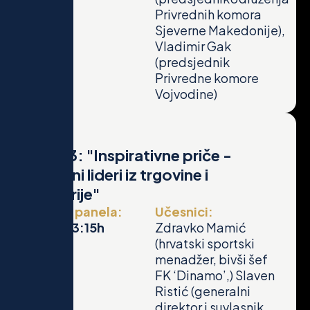
Privrednih komora
Sjeverne Makedonije),
Vladimir Gak
(predsjednik
Privredne komore
Vojvodine)
Panel 3: "Inspirativne priče -
uspješni lideri iz trgovine i
industrije"
Vrijeme panela:
Učesnici:
12:15 - 13:15h
Zdravko Mamić
(hrvatski sportski
menadžer, bivši šef
FK ‘Dinamo’,) Slaven
Ristić (generalni
direktor i suvlasnik