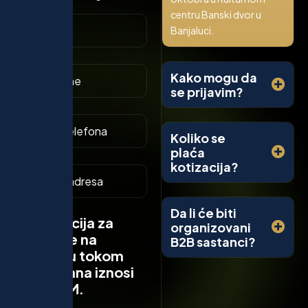
centru Banski dvor u
Banjaluci.
Kako mogu da
se prijavim?
Koliko se
plaća
kotizacija?
Da li će biti
Kotizacija za
organizovani
učešće na
B2B sastanci?
Samitu tokom
oba dana iznosi
300 KM.