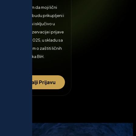
Pristajem da moji lični
podaci budu prikupljeni i
korišteni isključivo u
svrhu rezervacije i prijave
za RST 2025, u skladu sa
Zakonom o zaštiti ličnih
podataka BiH.