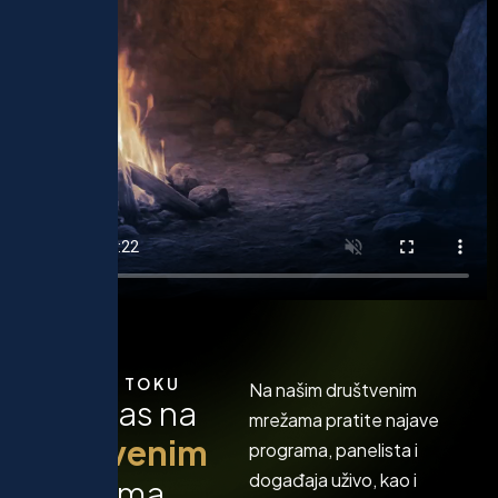
BUDI U TOKU
Na našim društvenim
P
r
a
t
i
n
a
s
n
a
mrežama pratite najave
d
r
u
š
t
v
e
n
i
m
programa, panelista i
događaja uživo, kao i
m
r
e
ž
a
m
a