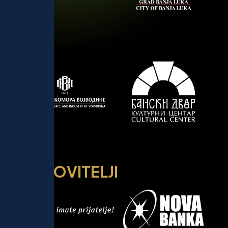
P
O
K
R
O
V
I
T
E
L
J
I