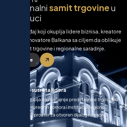
O SAMITU
R
e
g
i
o
n
a
l
n
i
s
a
m
i
t
t
r
g
o
v
i
n
e
u
B
a
n
j
a
l
u
c
i
Prvi događaj koji okuplja lidere biznisa, kreatore
politika i inovatore Balkana sa ciljem da oblikuje
budućnost trgovine i regionalne saradnje.
Prijavi se
Mjesto susreta lidera
Samit okuplja najznačajnije predstavnike trgovinskih
lanaca, privrednih komora i institucija regiona,
stvarajući prostor za otvoren dijalog i saradnju.