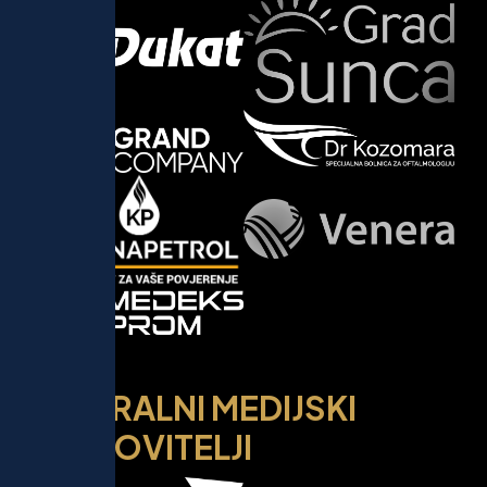
G
E
N
E
R
A
L
N
I
M
E
D
I
J
S
K
I
P
O
K
R
O
V
I
T
E
L
J
I