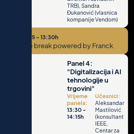
TRB), Sandra
Đukanović (vlasnica
kompanije Vendom)
13:15 - 13:30h
Coffee break powered by Franck
Panel 4:
"Digitalizacija i AI
tehnologije u
trgovini"
Vrijeme
Učesnici:
panela:
Aleksandar
13:30 -
Mastilović
14:15h
(konsultant
IEEE,
Centar za