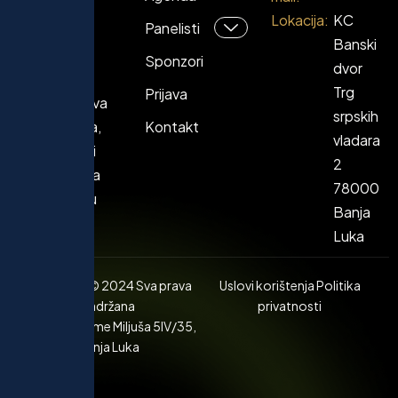
biznisa,
Lokacija:
KC
Panelisti
inovatore i
Banski
kreatore
Sponzori
dvor
politika
Trg
Prijava
Balkana – dva
srpskih
dana panela,
Kontakt
vladara
predavanja i
2
B2B susreta
78000
koji mijenjaju
Banja
pravila igre.
Luka
Copyright © 2024 Sva prava
Uslovi korištenja
Politika
zadržana
privatnosti
UG Samit, Sime Miljuša 5IV/35,
Banja Luka