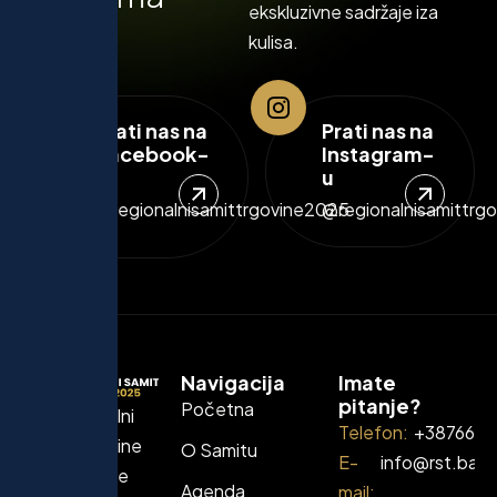
ekskluzivne sadržaje iza
kulisa.
Prati nas na
Prati nas na
Facebook-
Instagram-
u
u
@regionalnisamittrgovine2025
@regionalnisamittrg
Navigacija
Imate
pitanje?
Početna
Prvi regionalni
Telefon:
+387662
Samit trgovine
O Samitu
E-
info@rst.ba
okuplja lidere
Agenda
mail: