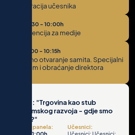
Registracija učesnika
09:30 - 10:00h
Konferencija za medije
10:00 - 10:15h
Svečano otvaranje samita. Specijalni
program i obraćanje direktora
Samita
Panel 1: "Trgovina kao stub
ekonomskog razvoja - gdje smo
danas?"
Vrijeme panela:
Učesnici:
10:15 - 11:00h
Učesnici: Učesnici: