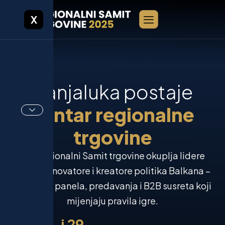
X
B
a
n
j
a
l
u
k
a
p
o
s
t
a
j
e
c
e
n
t
a
r
r
e
g
i
o
n
a
l
n
e
t
r
g
o
v
i
n
e
Prvi regionalni Samit trgovine okuplja lidere
biznisa, inovatore i kreatore politika Balkana –
dva dana panela, predavanja i B2B susreta koji
mijenjaju pravila igre.
28. i 29.