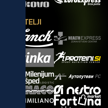
P
R
I
J
A
T
E
L
J
I