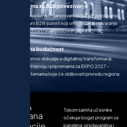
Platforma za B2B povezivanje
Tokom dva dana organizovani su paneli, predavanja i
ekskluzivni B2B susreti koji omogućavaju stvaranje
novih partnerstava i poslovnih prilika.
Fokus na budućnost
Samit donosi diskusije o digitalnoj transformaciji,
održivom razvoju i pripremama za EXPO 2027 –
ključnim temama koje će oblikovati privredu regiona.
AGENDA
Tokom samita učesnike
D
v
a
d
a
n
a
očekuje bogat program sa
i
n
s
p
i
r
a
c
i
j
e
,
panelima, predavanjima i