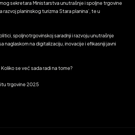
vnog sekretara Ministarstva unutrašnje i spoljne trgovine
za razvoj planinskog turizma Stara planina’, te u
tici, spoljnotrgovinskoj saradnji i razvoju unutrašnje
glaskom na digitalizaciju, inovacije i efikasniji javni
 Koliko se već sada radi na tome?
itu trgovine 2025