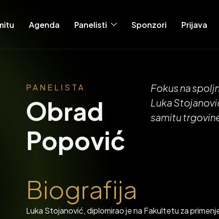
mitu
Agenda
Panelisti
Sponzori
Prijava
F
o
k
u
s
n
a
s
p
o
l
j
PANELISTA
Obrad
L
u
k
a
S
t
o
j
a
n
o
v
i
s
a
m
i
t
u
t
r
g
o
v
i
n
Popović
B
i
o
g
r
a
f
i
j
a
Luka Stojanović, diplomirao je na Fakultetu za primenj