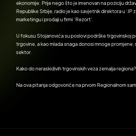
ekonomije. Prije nego što je imenovan na poziciju drža
Republike Srbije, radio je kao savjetnik direktora u ‘JP 
marketingu i prodaji u firmi ‘Rezort’.
U fokusu Stojanovića su poslovi podrške trgovinskoj poli
trgovine, a kao mlada snaga donosi mnoge promjene, sa na
sektor.
Kako do neraskidivih trgovinskih veza zemalja regiona?
Na ova pitanja odgovoriće na prvom Regionalnom sam