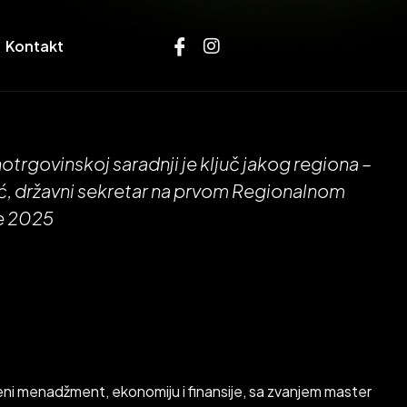
Kontakt
n
o
t
r
g
o
v
i
n
s
k
o
j
s
a
r
a
d
n
j
i
j
e
k
l
j
u
č
j
a
k
o
g
r
e
g
i
o
n
a
–
ć
,
d
r
ž
a
v
n
i
s
e
k
r
e
t
a
r
n
a
p
r
v
o
m
R
e
g
i
o
n
a
l
n
o
m
e
2
0
2
5
eni menadžment, ekonomiju i finansije, sa zvanjem master