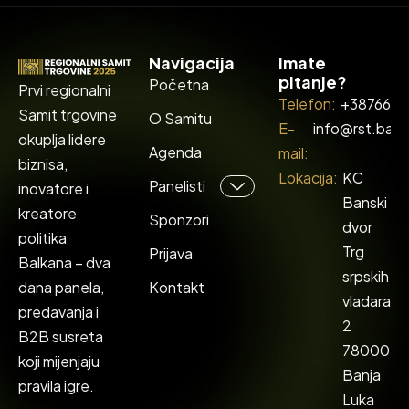
Navigacija
Imate
pitanje?
Početna
Prvi regionalni
Telefon:
+387662
Samit trgovine
O Samitu
E-
info@rst.ba
okuplja lidere
Agenda
mail:
biznisa,
Lokacija:
KC
Panelisti
inovatore i
Banski
kreatore
Sponzori
dvor
politika
Trg
Prijava
Balkana – dva
srpskih
dana panela,
Kontakt
vladara
predavanja i
2
B2B susreta
78000
koji mijenjaju
Banja
pravila igre.
Luka