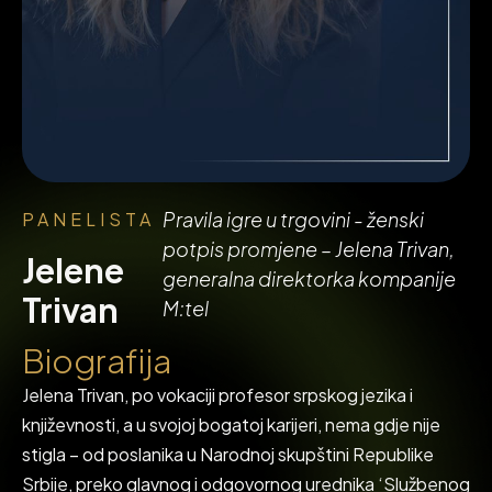
P
r
a
v
i
l
a
i
g
r
e
u
t
r
g
o
v
i
n
i
-
ž
e
n
s
k
i
PANELISTA
p
o
t
p
i
s
p
r
o
m
j
e
n
e
–
J
e
l
e
n
a
T
r
i
v
a
n
,
Jelene
g
e
n
e
r
a
l
n
a
d
i
r
e
k
t
o
r
k
a
k
o
m
p
a
n
i
j
e
Trivan
M
:
t
e
l
B
i
o
g
r
a
f
i
j
a
Jelena Trivan, po vokaciji profesor srpskog jezika i
književnosti, a u svojoj bogatoj karijeri, nema gdje nije
stigla – od poslanika u Narodnoj skupštini Republike
Srbije, preko glavnog i odgovornog urednika ‘Službenog