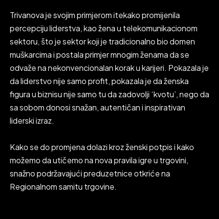
Trivanova je svojim primjerom itekako promijenila
percepciju liderstva, kao žena u telekomunikacionom
sektoru, što je sektor koji je tradicionalno bio domen
muškarcima i postala primjer mnogim ženama da se
odvaže na nekonvencionalan korak u karijeri. Pokazala je
da liderstvo nije samo profit, pokazala je da ženska
figura u biznisu nije samo tu da zadovolji ‘kvotu’, nego da
sa sobom donosi snažan, autentičan i inspirativan
liderski izraz.
Kako se do promjena dolazi kroz ženski potpis i kako
možemo da utičemo na nova pravila igre u trgovini,
snažno podržavajući preduzetnice otkriće na
Regionalnom samitu trgovine.