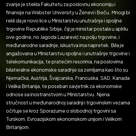
zvanje je stekla Fakultetu za poslovnu ekonomiju i
finansije na Webster University u Ženevi i Beču. Mnogi bi
rekli da je novo lice u Ministarstvu unutrašnje i spoljne
trgovine Republike Srbije, čiji je ministar postala u aplrilu
ove godine, no Jagoda Lazarević na polju trgovine, i
međunarodne saradnje, iskustva ima napretek. Bila je
angažovana u Ministarstvu spoljne i unutrašnje trgovine i
telekomunikacija, te pratećim resorima, na poslovima
bilateralne ekonomske saradnje sa zemljama kao što su
Njemačka, Austrija, Švajcarska, Francuska, SAD, Kanada
i Velika Britanija, te poseban savjetnik za ekonomske
odnose sa inostranstvom u Ministarstvu. Njena
stručnost u međunarodnoj saradnji i trgovinskim vezama
očituje se kroz Sporazume o slobodnoj trgovini sa
Turskom, Evroazijskom ekonomskom unijom i Velikom
Britanijom.