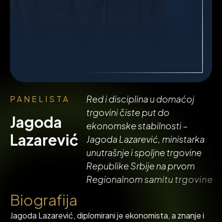
R
e
d
i
d
i
s
c
i
p
l
i
n
a
u
d
o
m
a
ć
o
j
PANELISTA
t
r
g
o
v
i
n
i
č
i
s
t
e
p
u
t
d
o
Jagoda
e
k
o
n
o
m
s
k
e
s
t
a
b
i
l
n
o
s
t
i
–
Lazarević
J
a
g
o
d
a
L
a
z
a
r
e
v
i
ć
,
m
i
n
i
s
t
a
r
k
a
u
n
u
t
r
a
š
n
j
e
i
s
p
o
l
j
n
e
t
r
g
o
v
i
n
e
R
e
p
u
b
l
i
k
e
S
r
b
i
j
e
n
a
p
r
v
o
m
R
e
g
i
o
n
a
l
n
o
m
s
a
m
i
t
u
t
r
g
o
v
i
n
e
B
i
o
g
r
a
f
i
j
a
Jagoda Lazarević, diplomirani je ekonomista, a znanje i