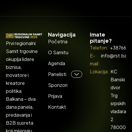
Navigacija
Imate
pitanje?
Početna
Prvi regionalni
Telefon:
+387662
Samit trgovine
O Samitu
E-
info@rst.ba
okuplja lidere
Agenda
mail:
biznisa,
Lokacija:
KC
Panelisti
inovatore i
Banski
kreatore
Sponzori
dvor
politika
Trg
Prijava
Balkana – dva
srpskih
dana panela,
Kontakt
vladara
predavanja i
2
B2B susreta
78000
koji mijenjaju